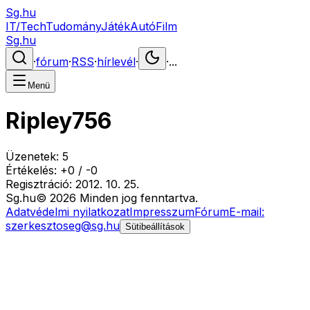
Sg.hu
IT/Tech
Tudomány
Játék
Autó
Film
Sg.hu
·
fórum
·
RSS
·
hírlevél
·
·
...
Menü
Ripley756
Üzenetek:
5
Értékelés:
+
0
/
-
0
Regisztráció:
2012. 10. 25.
Sg
.hu
©
2026
Minden jog fenntartva.
Adatvédelmi nyilatkozat
Impresszum
Fórum
E-mail:
szerkesztoseg@sg.hu
Sütibeállítások