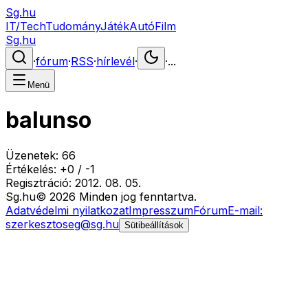
Sg.hu
IT/Tech
Tudomány
Játék
Autó
Film
Sg.hu
·
fórum
·
RSS
·
hírlevél
·
·
...
Menü
balunso
Üzenetek:
66
Értékelés:
+
0
/
-
1
Regisztráció:
2012. 08. 05.
Sg
.hu
©
2026
Minden jog fenntartva.
Adatvédelmi nyilatkozat
Impresszum
Fórum
E-mail:
szerkesztoseg@sg.hu
Sütibeállítások