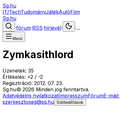
Sg.hu
IT/Tech
Tudomány
Játék
Autó
Film
Sg.hu
·
fórum
·
RSS
·
hírlevél
·
·
...
Menü
Zymkasithlord
Üzenetek:
35
Értékelés:
+
2
/
-
2
Regisztráció:
2012. 07. 23.
Sg
.hu
©
2026
Minden jog fenntartva.
Adatvédelmi nyilatkozat
Impresszum
Fórum
E-mail:
szerkesztoseg@sg.hu
Sütibeállítások