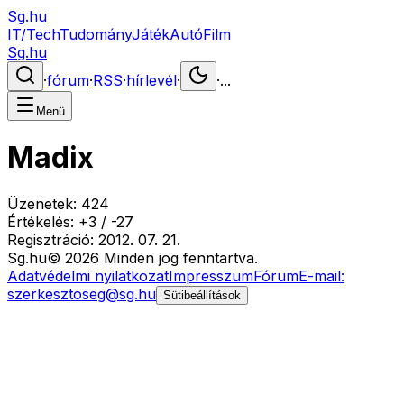
Sg.hu
IT/Tech
Tudomány
Játék
Autó
Film
Sg.hu
·
fórum
·
RSS
·
hírlevél
·
·
...
Menü
Madix
Üzenetek:
424
Értékelés:
+
3
/
-
27
Regisztráció:
2012. 07. 21.
Sg
.hu
©
2026
Minden jog fenntartva.
Adatvédelmi nyilatkozat
Impresszum
Fórum
E-mail:
szerkesztoseg@sg.hu
Sütibeállítások