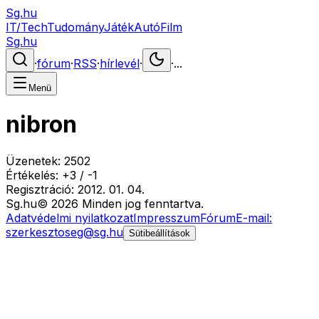
Sg.hu
IT/Tech
Tudomány
Játék
Autó
Film
Sg.hu
·
fórum
·
RSS
·
hírlevél
·
·
...
Menü
nibron
Üzenetek:
2502
Értékelés:
+
3
/
-
1
Regisztráció:
2012. 01. 04.
Sg
.hu
©
2026
Minden jog fenntartva.
Adatvédelmi nyilatkozat
Impresszum
Fórum
E-mail:
szerkesztoseg@sg.hu
Sütibeállítások