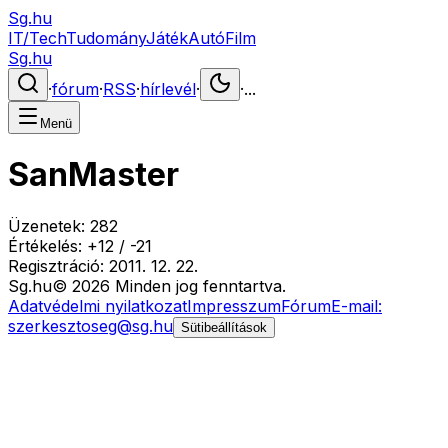
Sg.hu
IT/Tech
Tudomány
Játék
Autó
Film
Sg.hu
·
fórum
·
RSS
·
hírlevél
·
·
...
Menü
SanMaster
Üzenetek:
282
Értékelés:
+
12
/
-
21
Regisztráció:
2011. 12. 22.
Sg
.hu
©
2026
Minden jog fenntartva.
Adatvédelmi nyilatkozat
Impresszum
Fórum
E-mail:
szerkesztoseg@sg.hu
Sütibeállítások