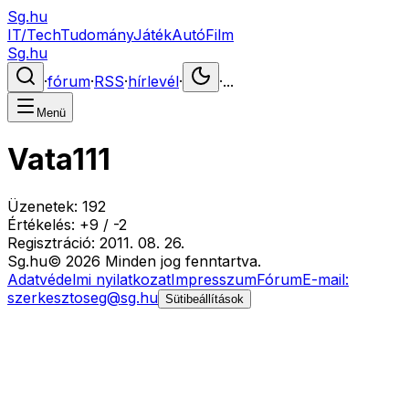
Sg.hu
IT/Tech
Tudomány
Játék
Autó
Film
Sg.hu
·
fórum
·
RSS
·
hírlevél
·
·
...
Menü
Vata111
Üzenetek:
192
Értékelés:
+
9
/
-
2
Regisztráció:
2011. 08. 26.
Sg
.hu
©
2026
Minden jog fenntartva.
Adatvédelmi nyilatkozat
Impresszum
Fórum
E-mail:
szerkesztoseg@sg.hu
Sütibeállítások