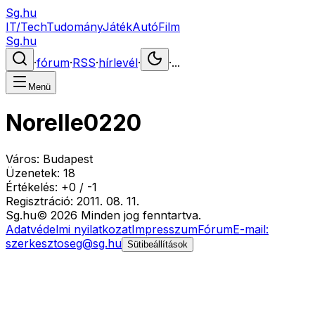
Sg.hu
IT/Tech
Tudomány
Játék
Autó
Film
Sg.hu
·
fórum
·
RSS
·
hírlevél
·
·
...
Menü
Norelle0220
Város:
Budapest
Üzenetek:
18
Értékelés:
+
0
/
-
1
Regisztráció:
2011. 08. 11.
Sg
.hu
©
2026
Minden jog fenntartva.
Adatvédelmi nyilatkozat
Impresszum
Fórum
E-mail:
szerkesztoseg@sg.hu
Sütibeállítások