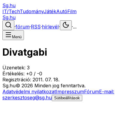
Sg.hu
IT/Tech
Tudomány
Játék
Autó
Film
Sg.hu
·
fórum
·
RSS
·
hírlevél
·
·
...
Menü
Divatgabi
Üzenetek:
3
Értékelés:
+
0
/
-
0
Regisztráció:
2011. 07. 18.
Sg
.hu
©
2026
Minden jog fenntartva.
Adatvédelmi nyilatkozat
Impresszum
Fórum
E-mail:
szerkesztoseg@sg.hu
Sütibeállítások