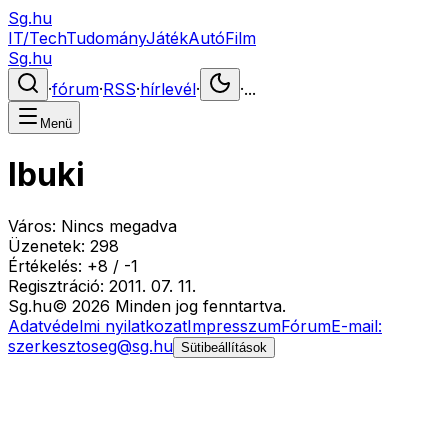
Sg.hu
IT/Tech
Tudomány
Játék
Autó
Film
Sg.hu
·
fórum
·
RSS
·
hírlevél
·
·
...
Menü
Ibuki
Város:
Nincs megadva
Üzenetek:
298
Értékelés:
+
8
/
-
1
Regisztráció:
2011. 07. 11.
Sg
.hu
©
2026
Minden jog fenntartva.
Adatvédelmi nyilatkozat
Impresszum
Fórum
E-mail:
szerkesztoseg@sg.hu
Sütibeállítások