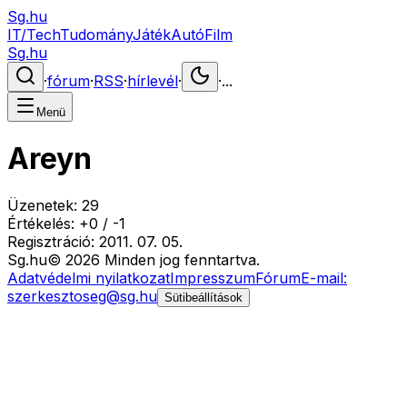
Sg.hu
IT/Tech
Tudomány
Játék
Autó
Film
Sg.hu
·
fórum
·
RSS
·
hírlevél
·
·
...
Menü
Areyn
Üzenetek:
29
Értékelés:
+
0
/
-
1
Regisztráció:
2011. 07. 05.
Sg
.hu
©
2026
Minden jog fenntartva.
Adatvédelmi nyilatkozat
Impresszum
Fórum
E-mail:
szerkesztoseg@sg.hu
Sütibeállítások