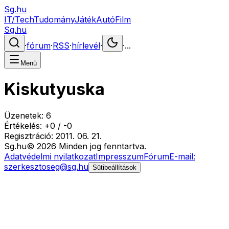
Sg.hu
IT/Tech
Tudomány
Játék
Autó
Film
Sg.hu
·
fórum
·
RSS
·
hírlevél
·
·
...
Menü
Kiskutyuska
Üzenetek:
6
Értékelés:
+
0
/
-
0
Regisztráció:
2011. 06. 21.
Sg
.hu
©
2026
Minden jog fenntartva.
Adatvédelmi nyilatkozat
Impresszum
Fórum
E-mail:
szerkesztoseg@sg.hu
Sütibeállítások