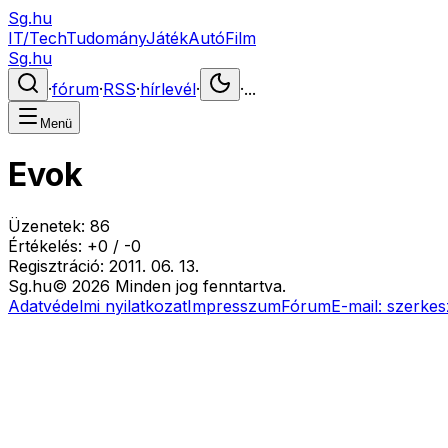
Sg.hu
IT/Tech
Tudomány
Játék
Autó
Film
Sg.hu
·
fórum
·
RSS
·
hírlevél
·
·
...
Menü
Evok
Üzenetek:
86
Értékelés:
+
0
/
-
0
Regisztráció:
2011. 06. 13.
Sg
.hu
©
2026
Minden jog fenntartva.
Adatvédelmi nyilatkozat
Impresszum
Fórum
E-mail:
szerkes