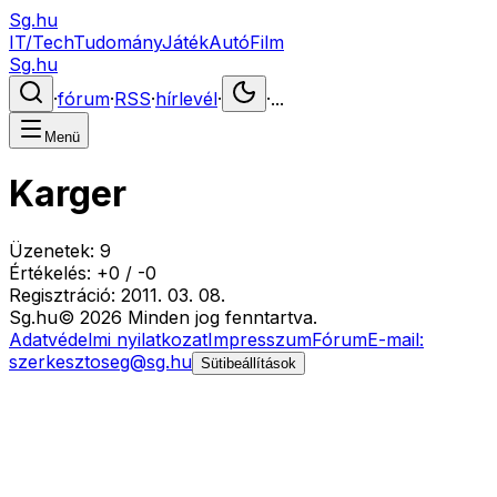
Sg.hu
IT/Tech
Tudomány
Játék
Autó
Film
Sg.hu
·
fórum
·
RSS
·
hírlevél
·
·
...
Menü
Karger
Üzenetek:
9
Értékelés:
+
0
/
-
0
Regisztráció:
2011. 03. 08.
Sg
.hu
©
2026
Minden jog fenntartva.
Adatvédelmi nyilatkozat
Impresszum
Fórum
E-mail:
szerkesztoseg@sg.hu
Sütibeállítások