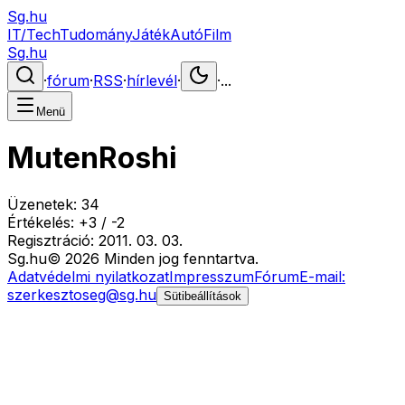
Sg.hu
IT/Tech
Tudomány
Játék
Autó
Film
Sg.hu
·
fórum
·
RSS
·
hírlevél
·
·
...
Menü
MutenRoshi
Üzenetek:
34
Értékelés:
+
3
/
-
2
Regisztráció:
2011. 03. 03.
Sg
.hu
©
2026
Minden jog fenntartva.
Adatvédelmi nyilatkozat
Impresszum
Fórum
E-mail:
szerkesztoseg@sg.hu
Sütibeállítások