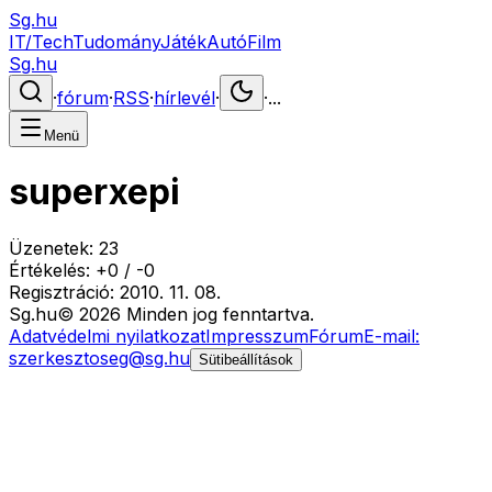
Sg.hu
IT/Tech
Tudomány
Játék
Autó
Film
Sg.hu
·
fórum
·
RSS
·
hírlevél
·
·
...
Menü
superxepi
Üzenetek:
23
Értékelés:
+
0
/
-
0
Regisztráció:
2010. 11. 08.
Sg
.hu
©
2026
Minden jog fenntartva.
Adatvédelmi nyilatkozat
Impresszum
Fórum
E-mail:
szerkesztoseg@sg.hu
Sütibeállítások