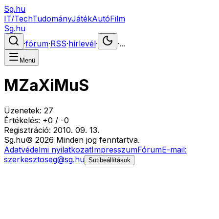
Sg.hu
IT/Tech
Tudomány
Játék
Autó
Film
Sg.hu
·
fórum
·
RSS
·
hírlevél
·
·
...
Menü
MZaXiMuS
Üzenetek:
27
Értékelés:
+
0
/
-
0
Regisztráció:
2010. 09. 13.
Sg
.hu
©
2026
Minden jog fenntartva.
Adatvédelmi nyilatkozat
Impresszum
Fórum
E-mail:
szerkesztoseg@sg.hu
Sütibeállítások