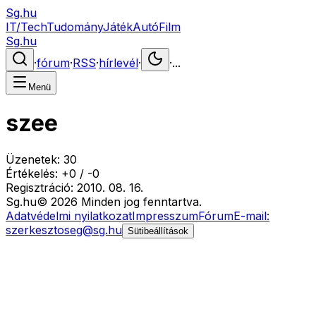
Sg.hu
IT/Tech
Tudomány
Játék
Autó
Film
Sg.hu
·
fórum
·
RSS
·
hírlevél
·
·
...
Menü
szee
Üzenetek:
30
Értékelés:
+
0
/
-
0
Regisztráció:
2010. 08. 16.
Sg
.hu
©
2026
Minden jog fenntartva.
Adatvédelmi nyilatkozat
Impresszum
Fórum
E-mail:
szerkesztoseg@sg.hu
Sütibeállítások