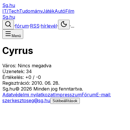
Sg.hu
IT/Tech
Tudomány
Játék
Autó
Film
Sg.hu
·
fórum
·
RSS
·
hírlevél
·
·
...
Menü
Cyrrus
Város:
Nincs megadva
Üzenetek:
34
Értékelés:
+
0
/
-
0
Regisztráció:
2010. 06. 28.
Sg
.hu
©
2026
Minden jog fenntartva.
Adatvédelmi nyilatkozat
Impresszum
Fórum
E-mail:
szerkesztoseg@sg.hu
Sütibeállítások