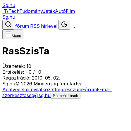
Sg.hu
IT/Tech
Tudomány
Játék
Autó
Film
Sg.hu
·
fórum
·
RSS
·
hírlevél
·
·
...
Menü
RasSzisTa
Üzenetek:
10
Értékelés:
+
0
/
-
0
Regisztráció:
2010. 05. 02.
Sg
.hu
©
2026
Minden jog fenntartva.
Adatvédelmi nyilatkozat
Impresszum
Fórum
E-mail:
szerkesztoseg@sg.hu
Sütibeállítások