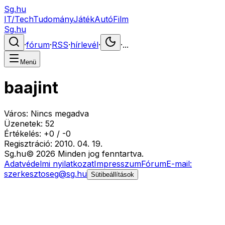
Sg.hu
IT/Tech
Tudomány
Játék
Autó
Film
Sg.hu
·
fórum
·
RSS
·
hírlevél
·
·
...
Menü
baajint
Város:
Nincs megadva
Üzenetek:
52
Értékelés:
+
0
/
-
0
Regisztráció:
2010. 04. 19.
Sg
.hu
©
2026
Minden jog fenntartva.
Adatvédelmi nyilatkozat
Impresszum
Fórum
E-mail:
szerkesztoseg@sg.hu
Sütibeállítások