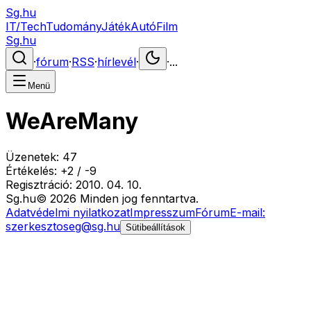
Sg.hu
IT/Tech
Tudomány
Játék
Autó
Film
Sg.hu
·
fórum
·
RSS
·
hírlevél
·
·
...
Menü
WeAreMany
Üzenetek:
47
Értékelés:
+
2
/
-
9
Regisztráció:
2010. 04. 10.
Sg
.hu
©
2026
Minden jog fenntartva.
Adatvédelmi nyilatkozat
Impresszum
Fórum
E-mail:
szerkesztoseg@sg.hu
Sütibeállítások