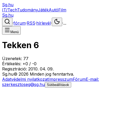
Sg.hu
IT/Tech
Tudomány
Játék
Autó
Film
Sg.hu
·
fórum
·
RSS
·
hírlevél
·
·
...
Menü
Tekken 6
Üzenetek:
77
Értékelés:
+
0
/
-
0
Regisztráció:
2010. 04. 09.
Sg
.hu
©
2026
Minden jog fenntartva.
Adatvédelmi nyilatkozat
Impresszum
Fórum
E-mail:
szerkesztoseg@sg.hu
Sütibeállítások