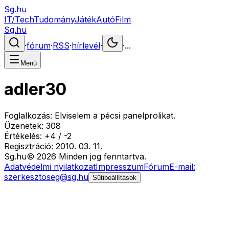
Sg.hu
IT/Tech
Tudomány
Játék
Autó
Film
Sg.hu
·
fórum
·
RSS
·
hírlevél
·
·
...
Menü
adler30
Foglalkozás:
Elviselem a pécsi panelprolikat.
Üzenetek:
308
Értékelés:
+
4
/
-
2
Regisztráció:
2010. 03. 11.
Sg
.hu
©
2026
Minden jog fenntartva.
Adatvédelmi nyilatkozat
Impresszum
Fórum
E-mail:
szerkesztoseg@sg.hu
Sütibeállítások