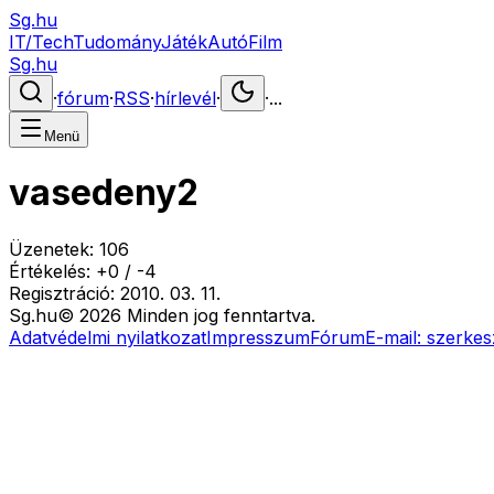
Sg.hu
IT/Tech
Tudomány
Játék
Autó
Film
Sg.hu
·
fórum
·
RSS
·
hírlevél
·
·
...
Menü
vasedeny2
Üzenetek:
106
Értékelés:
+
0
/
-
4
Regisztráció:
2010. 03. 11.
Sg
.hu
©
2026
Minden jog fenntartva.
Adatvédelmi nyilatkozat
Impresszum
Fórum
E-mail:
szerkes