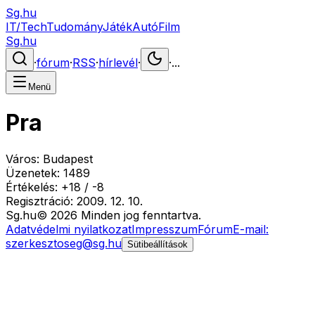
Sg.hu
IT/Tech
Tudomány
Játék
Autó
Film
Sg.hu
·
fórum
·
RSS
·
hírlevél
·
·
...
Menü
Pra
Város:
Budapest
Üzenetek:
1489
Értékelés:
+
18
/
-
8
Regisztráció:
2009. 12. 10.
Sg
.hu
©
2026
Minden jog fenntartva.
Adatvédelmi nyilatkozat
Impresszum
Fórum
E-mail:
szerkesztoseg@sg.hu
Sütibeállítások