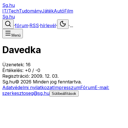
Sg.hu
IT/Tech
Tudomány
Játék
Autó
Film
Sg.hu
·
fórum
·
RSS
·
hírlevél
·
·
...
Menü
Davedka
Üzenetek:
16
Értékelés:
+
0
/
-
0
Regisztráció:
2009. 12. 03.
Sg
.hu
©
2026
Minden jog fenntartva.
Adatvédelmi nyilatkozat
Impresszum
Fórum
E-mail:
szerkesztoseg@sg.hu
Sütibeállítások