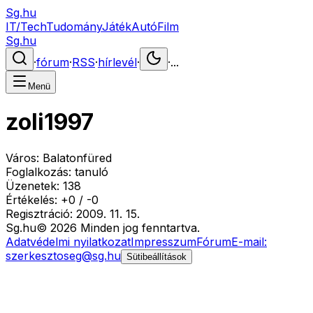
Sg.hu
IT/Tech
Tudomány
Játék
Autó
Film
Sg.hu
·
fórum
·
RSS
·
hírlevél
·
·
...
Menü
zoli1997
Város:
Balatonfüred
Foglalkozás:
tanuló
Üzenetek:
138
Értékelés:
+
0
/
-
0
Regisztráció:
2009. 11. 15.
Sg
.hu
©
2026
Minden jog fenntartva.
Adatvédelmi nyilatkozat
Impresszum
Fórum
E-mail:
szerkesztoseg@sg.hu
Sütibeállítások