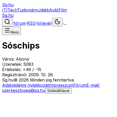
Sg.hu
IT/Tech
Tudomány
Játék
Autó
Film
Sg.hu
·
fórum
·
RSS
·
hírlevél
·
·
...
Menü
Sóschips
Város:
Abony
Üzenetek:
5083
Értékelés:
+
46
/
-
15
Regisztráció:
2009. 10. 26.
Sg
.hu
©
2026
Minden jog fenntartva.
Adatvédelmi nyilatkozat
Impresszum
Fórum
E-mail:
szerkesztoseg@sg.hu
Sütibeállítások