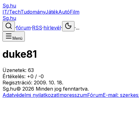
Sg.hu
IT/Tech
Tudomány
Játék
Autó
Film
Sg.hu
·
fórum
·
RSS
·
hírlevél
·
·
...
Menü
duke81
Üzenetek:
63
Értékelés:
+
0
/
-
0
Regisztráció:
2009. 10. 18.
Sg
.hu
©
2026
Minden jog fenntartva.
Adatvédelmi nyilatkozat
Impresszum
Fórum
E-mail:
szerkes