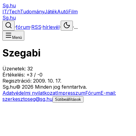
Sg.hu
IT/Tech
Tudomány
Játék
Autó
Film
Sg.hu
·
fórum
·
RSS
·
hírlevél
·
·
...
Menü
Szegabi
Üzenetek:
32
Értékelés:
+
3
/
-
0
Regisztráció:
2009. 10. 17.
Sg
.hu
©
2026
Minden jog fenntartva.
Adatvédelmi nyilatkozat
Impresszum
Fórum
E-mail:
szerkesztoseg@sg.hu
Sütibeállítások