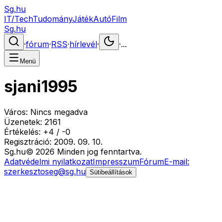
Sg.hu
IT/Tech
Tudomány
Játék
Autó
Film
Sg.hu
·
fórum
·
RSS
·
hírlevél
·
·
...
Menü
sjani1995
Város:
Nincs megadva
Üzenetek:
2161
Értékelés:
+
4
/
-
0
Regisztráció:
2009. 09. 10.
Sg
.hu
©
2026
Minden jog fenntartva.
Adatvédelmi nyilatkozat
Impresszum
Fórum
E-mail:
szerkesztoseg@sg.hu
Sütibeállítások