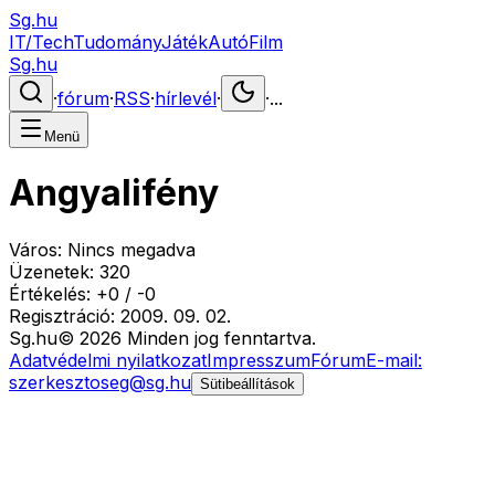
Sg.hu
IT/Tech
Tudomány
Játék
Autó
Film
Sg.hu
·
fórum
·
RSS
·
hírlevél
·
·
...
Menü
Angyalifény
Város:
Nincs megadva
Üzenetek:
320
Értékelés:
+
0
/
-
0
Regisztráció:
2009. 09. 02.
Sg
.hu
©
2026
Minden jog fenntartva.
Adatvédelmi nyilatkozat
Impresszum
Fórum
E-mail:
szerkesztoseg@sg.hu
Sütibeállítások