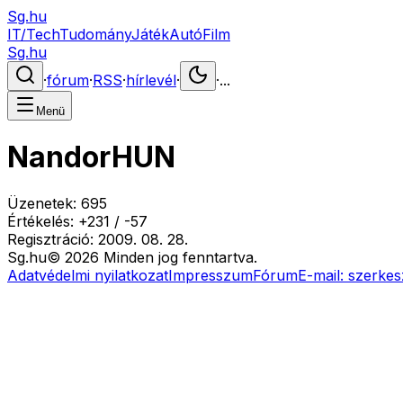
Sg.hu
IT/Tech
Tudomány
Játék
Autó
Film
Sg.hu
·
fórum
·
RSS
·
hírlevél
·
·
...
Menü
NandorHUN
Üzenetek:
695
Értékelés:
+
231
/
-
57
Regisztráció:
2009. 08. 28.
Sg
.hu
©
2026
Minden jog fenntartva.
Adatvédelmi nyilatkozat
Impresszum
Fórum
E-mail:
szerkes