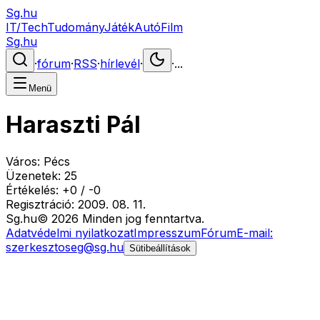
Sg.hu
IT/Tech
Tudomány
Játék
Autó
Film
Sg.hu
·
fórum
·
RSS
·
hírlevél
·
·
...
Menü
Haraszti Pál
Város:
Pécs
Üzenetek:
25
Értékelés:
+
0
/
-
0
Regisztráció:
2009. 08. 11.
Sg
.hu
©
2026
Minden jog fenntartva.
Adatvédelmi nyilatkozat
Impresszum
Fórum
E-mail:
szerkesztoseg@sg.hu
Sütibeállítások