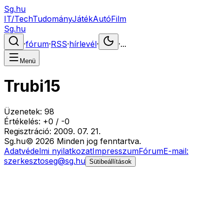
Sg.hu
IT/Tech
Tudomány
Játék
Autó
Film
Sg.hu
·
fórum
·
RSS
·
hírlevél
·
·
...
Menü
Trubi15
Üzenetek:
98
Értékelés:
+
0
/
-
0
Regisztráció:
2009. 07. 21.
Sg
.hu
©
2026
Minden jog fenntartva.
Adatvédelmi nyilatkozat
Impresszum
Fórum
E-mail:
szerkesztoseg@sg.hu
Sütibeállítások