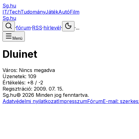
Sg.hu
IT/Tech
Tudomány
Játék
Autó
Film
Sg.hu
·
fórum
·
RSS
·
hírlevél
·
·
...
Menü
Dluinet
Város:
Nincs megadva
Üzenetek:
109
Értékelés:
+
8
/
-
2
Regisztráció:
2009. 07. 15.
Sg
.hu
©
2026
Minden jog fenntartva.
Adatvédelmi nyilatkozat
Impresszum
Fórum
E-mail:
szerkes