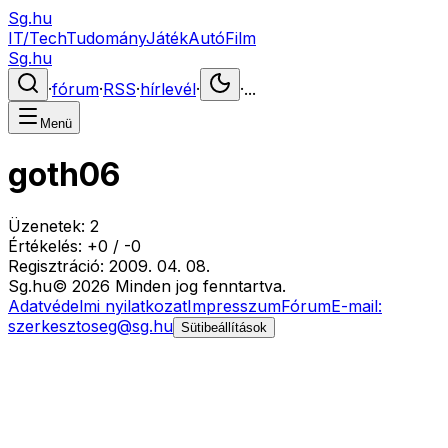
Sg.hu
IT/Tech
Tudomány
Játék
Autó
Film
Sg.hu
·
fórum
·
RSS
·
hírlevél
·
·
...
Menü
goth06
Üzenetek:
2
Értékelés:
+
0
/
-
0
Regisztráció:
2009. 04. 08.
Sg
.hu
©
2026
Minden jog fenntartva.
Adatvédelmi nyilatkozat
Impresszum
Fórum
E-mail:
szerkesztoseg@sg.hu
Sütibeállítások