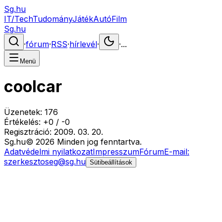
Sg.hu
IT/Tech
Tudomány
Játék
Autó
Film
Sg.hu
·
fórum
·
RSS
·
hírlevél
·
·
...
Menü
coolcar
Üzenetek:
176
Értékelés:
+
0
/
-
0
Regisztráció:
2009. 03. 20.
Sg
.hu
©
2026
Minden jog fenntartva.
Adatvédelmi nyilatkozat
Impresszum
Fórum
E-mail:
szerkesztoseg@sg.hu
Sütibeállítások