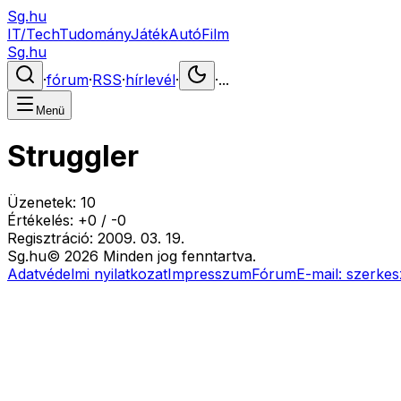
Sg.hu
IT/Tech
Tudomány
Játék
Autó
Film
Sg.hu
·
fórum
·
RSS
·
hírlevél
·
·
...
Menü
Struggler
Üzenetek:
10
Értékelés:
+
0
/
-
0
Regisztráció:
2009. 03. 19.
Sg
.hu
©
2026
Minden jog fenntartva.
Adatvédelmi nyilatkozat
Impresszum
Fórum
E-mail:
szerkes