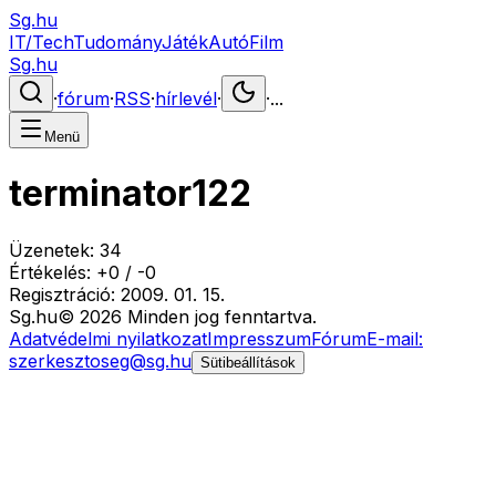
Sg.hu
IT/Tech
Tudomány
Játék
Autó
Film
Sg.hu
·
fórum
·
RSS
·
hírlevél
·
·
...
Menü
terminator122
Üzenetek:
34
Értékelés:
+
0
/
-
0
Regisztráció:
2009. 01. 15.
Sg
.hu
©
2026
Minden jog fenntartva.
Adatvédelmi nyilatkozat
Impresszum
Fórum
E-mail:
szerkesztoseg@sg.hu
Sütibeállítások