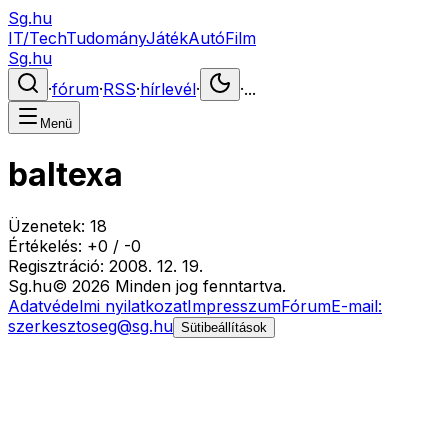
Sg.hu
IT/Tech
Tudomány
Játék
Autó
Film
Sg.hu
·
fórum
·
RSS
·
hírlevél
·
·
...
Menü
baltexa
Üzenetek:
18
Értékelés:
+
0
/
-
0
Regisztráció:
2008. 12. 19.
Sg
.hu
©
2026
Minden jog fenntartva.
Adatvédelmi nyilatkozat
Impresszum
Fórum
E-mail:
szerkesztoseg@sg.hu
Sütibeállítások