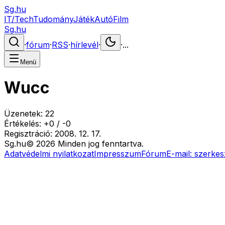
Sg.hu
IT/Tech
Tudomány
Játék
Autó
Film
Sg.hu
·
fórum
·
RSS
·
hírlevél
·
·
...
Menü
Wucc
Üzenetek:
22
Értékelés:
+
0
/
-
0
Regisztráció:
2008. 12. 17.
Sg
.hu
©
2026
Minden jog fenntartva.
Adatvédelmi nyilatkozat
Impresszum
Fórum
E-mail:
szerkes