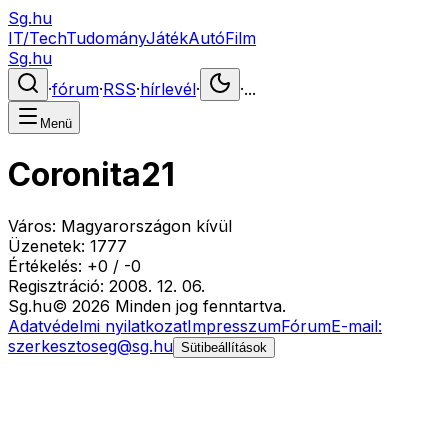
Sg.hu
IT/Tech
Tudomány
Játék
Autó
Film
Sg.hu
·
fórum
·
RSS
·
hírlevél
·
·
...
Menü
Coronita21
Város:
Magyarországon kívül
Üzenetek:
1777
Értékelés:
+
0
/
-
0
Regisztráció:
2008. 12. 06.
Sg
.hu
©
2026
Minden jog fenntartva.
Adatvédelmi nyilatkozat
Impresszum
Fórum
E-mail:
szerkesztoseg@sg.hu
Sütibeállítások