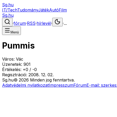
Sg.hu
IT/Tech
Tudomány
Játék
Autó
Film
Sg.hu
·
fórum
·
RSS
·
hírlevél
·
·
...
Menü
Pummis
Város:
Vác
Üzenetek:
901
Értékelés:
+
0
/
-
0
Regisztráció:
2008. 12. 02.
Sg
.hu
©
2026
Minden jog fenntartva.
Adatvédelmi nyilatkozat
Impresszum
Fórum
E-mail:
szerkes