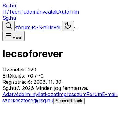
Sg.hu
IT/Tech
Tudomány
Játék
Autó
Film
Sg.hu
·
fórum
·
RSS
·
hírlevél
·
·
...
Menü
lecsoforever
Üzenetek:
220
Értékelés:
+
0
/
-
0
Regisztráció:
2008. 11. 30.
Sg
.hu
©
2026
Minden jog fenntartva.
Adatvédelmi nyilatkozat
Impresszum
Fórum
E-mail:
szerkesztoseg@sg.hu
Sütibeállítások