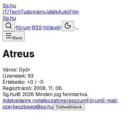
Sg.hu
IT/Tech
Tudomány
Játék
Autó
Film
Sg.hu
·
fórum
·
RSS
·
hírlevél
·
·
...
Menü
Atreus
Város:
Győr
Üzenetek:
93
Értékelés:
+
0
/
-
0
Regisztráció:
2008. 11. 06.
Sg
.hu
©
2026
Minden jog fenntartva.
Adatvédelmi nyilatkozat
Impresszum
Fórum
E-mail:
szerkesztoseg@sg.hu
Sütibeállítások