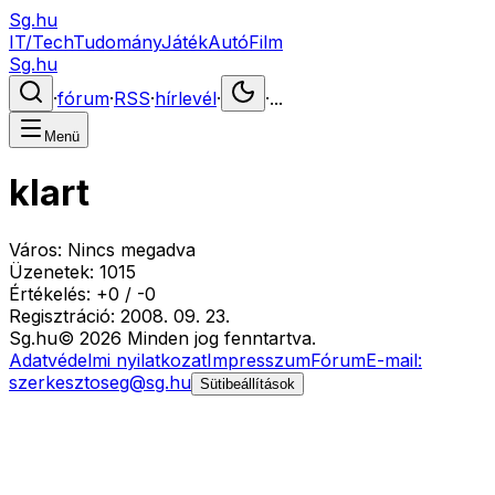
Sg.hu
IT/Tech
Tudomány
Játék
Autó
Film
Sg.hu
·
fórum
·
RSS
·
hírlevél
·
·
...
Menü
klart
Város:
Nincs megadva
Üzenetek:
1015
Értékelés:
+
0
/
-
0
Regisztráció:
2008. 09. 23.
Sg
.hu
©
2026
Minden jog fenntartva.
Adatvédelmi nyilatkozat
Impresszum
Fórum
E-mail:
szerkesztoseg@sg.hu
Sütibeállítások