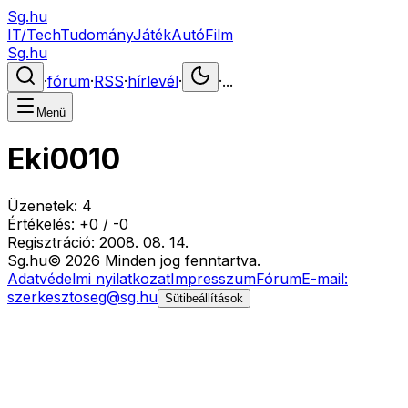
Sg.hu
IT/Tech
Tudomány
Játék
Autó
Film
Sg.hu
·
fórum
·
RSS
·
hírlevél
·
·
...
Menü
Eki0010
Üzenetek:
4
Értékelés:
+
0
/
-
0
Regisztráció:
2008. 08. 14.
Sg
.hu
©
2026
Minden jog fenntartva.
Adatvédelmi nyilatkozat
Impresszum
Fórum
E-mail:
szerkesztoseg@sg.hu
Sütibeállítások