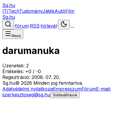
Sg.hu
IT/Tech
Tudomány
Játék
Autó
Film
Sg.hu
·
fórum
·
RSS
·
hírlevél
·
·
...
Menü
darumanuka
Üzenetek:
2
Értékelés:
+
0
/
-
0
Regisztráció:
2008. 07. 20.
Sg
.hu
©
2026
Minden jog fenntartva.
Adatvédelmi nyilatkozat
Impresszum
Fórum
E-mail:
szerkesztoseg@sg.hu
Sütibeállítások